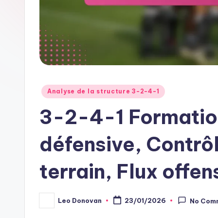
Posted
Analyse de la structure 3-2-4-1
in
3-2-4-1 Formation
défensive, Contrôl
terrain, Flux offen
Leo Donovan
23/01/2026
No Com
Posted
by