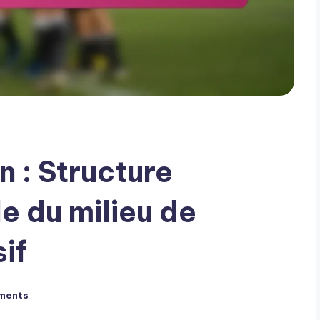
 : Structure
e du milieu de
sif
ments