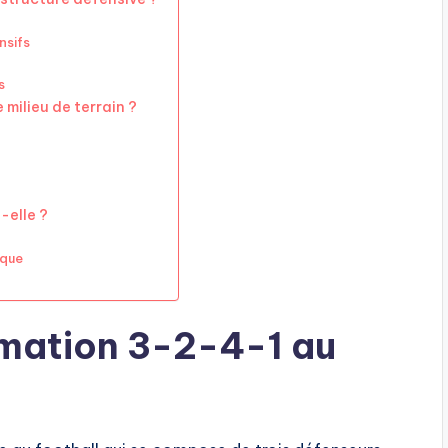
nsifs
s
milieu de terrain ?
-elle ?
aque
rmation 3-2-4-1 au