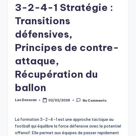
3-2-4-1 Stratégie :
Transitions
défensives,
Principes de contre-
attaque,
Récupération du
ballon
Leo Donovan
02/02/2026
No Comments
Posted
by
La formation 3-2-4-1 est une approche tactique au
football qui équilibre la force défensive avec le potentiel
offensif. Elle permet aux équipes de passer rapidement