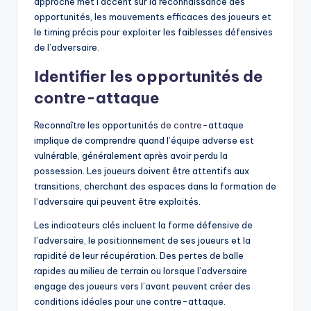
approche met l’accent sur la reconnaissance des
opportunités, les mouvements efficaces des joueurs et
le timing précis pour exploiter les faiblesses défensives
de l’adversaire.
Identifier les opportunités de
contre-attaque
Reconnaître les opportunités
de contre
-attaque
implique de comprendre quand l’équipe adverse est
vulnérable, généralement après avoir perdu la
possession. Les joueurs doivent être attentifs aux
transitions, cherchant des espaces dans la formation de
l’adversaire qui peuvent être exploités.
Les indicateurs clés incluent la forme défensive de
l’adversaire, le positionnement de ses joueurs et la
rapidité de leur récupération. Des pertes de balle
rapides au milieu de terrain ou lorsque l’adversaire
engage des joueurs vers l’avant peuvent créer des
conditions idéales pour une contre-attaque.