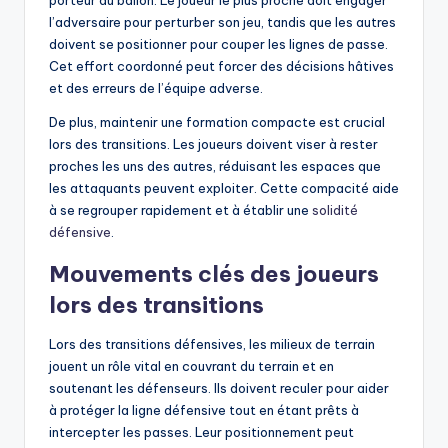
porteur du ballon. Le joueur le plus proche doit engager
l’adversaire pour perturber son jeu, tandis que les autres
doivent se positionner pour couper les lignes de passe.
Cet effort coordonné peut forcer des décisions hâtives
et des erreurs de l’équipe adverse.
De plus, maintenir une formation compacte est crucial
lors des transitions. Les joueurs doivent viser à rester
proches les uns des autres, réduisant les espaces que
les attaquants peuvent exploiter. Cette compacité aide
à se regrouper rapidement et à établir une
solidité
défensive
.
Mouvements clés des joueurs
lors des transitions
Lors des transitions défensives, les milieux de terrain
jouent un rôle vital en couvrant du terrain et en
soutenant les défenseurs. Ils doivent reculer pour aider
à protéger la ligne défensive tout en étant prêts à
intercepter les passes. Leur positionnement peut