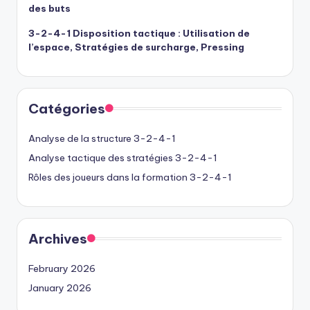
des buts
3-2-4-1 Disposition tactique : Utilisation de
l’espace, Stratégies de surcharge, Pressing
Catégories
Analyse de la structure 3-2-4-1
Analyse tactique des stratégies 3-2-4-1
Rôles des joueurs dans la formation 3-2-4-1
Archives
February 2026
January 2026