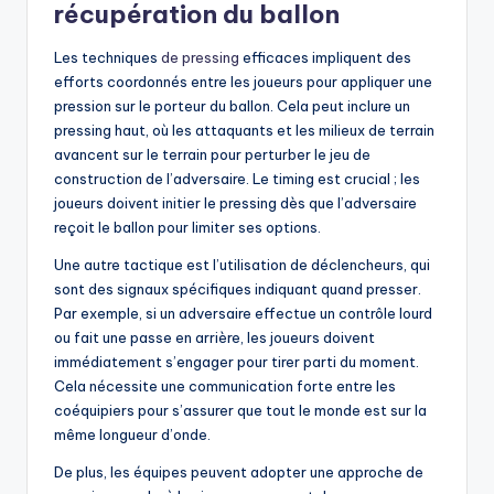
récupération du ballon
Les techniques
de pressing
efficaces impliquent des
efforts coordonnés entre les joueurs pour appliquer une
pression sur le porteur du ballon. Cela peut inclure un
pressing haut, où les attaquants et les milieux de terrain
avancent sur le terrain pour perturber le jeu de
construction de l’adversaire. Le timing est crucial ; les
joueurs doivent initier le pressing dès que l’adversaire
reçoit le ballon pour limiter ses options.
Une autre tactique est l’utilisation de déclencheurs, qui
sont des signaux spécifiques indiquant quand presser.
Par exemple, si un adversaire effectue un contrôle lourd
ou fait une passe en arrière, les joueurs doivent
immédiatement s’engager pour tirer parti du moment.
Cela nécessite une communication forte entre les
coéquipiers pour s’assurer que tout le monde est sur la
même longueur d’onde.
De plus, les équipes peuvent adopter une approche de