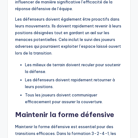
influencer de manière significative l’efficacité de la
réponse défensive de l’équipe.
Les défenseurs doivent également être proactifs dans
leurs mouvements. Ils doivent rapidement revenir à leurs
positions désignées tout en gardant un œil sur les
menaces potentielles. Cela inclut le suivi des joueurs
adverses qui pourraient exploiter l’espace laissé ouvert
lors de la transition.
Les milieux de terrain doivent reculer pour soutenir
la défense.
Les défenseurs doivent rapidement retourner à
leurs positions.
Tous les joueurs doivent communiquer
efficacement pour assurer la couverture.
Maintenir la forme défensive
Maintenir la forme défensive est essentiel pour des
transitions efficaces. Dans la formation 3-2-4-1, les