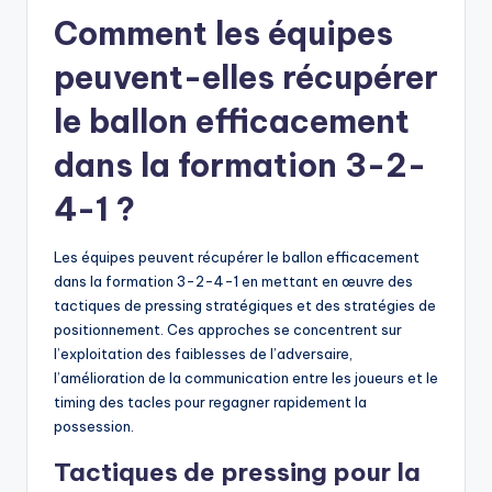
Comment les équipes
peuvent-elles récupérer
le ballon efficacement
dans la formation 3-2-
4-1 ?
Les équipes peuvent récupérer le ballon efficacement
dans la formation 3-2-4-1 en mettant en œuvre des
tactiques de pressing stratégiques et des stratégies de
positionnement. Ces approches se concentrent sur
l’exploitation des faiblesses de l’adversaire,
l’amélioration de la communication entre les joueurs et le
timing des tacles pour regagner rapidement la
possession.
Tactiques de pressing pour la