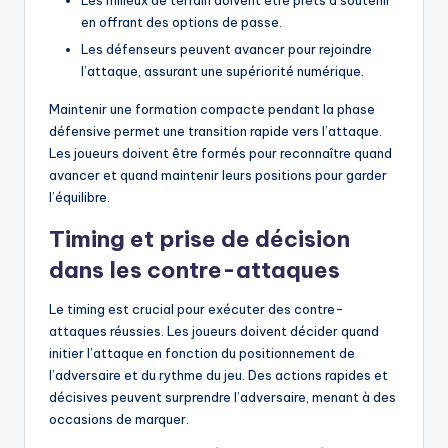
Les milieux de terrain doivent être prêts à soutenir
en offrant des options de passe.
Les défenseurs peuvent avancer pour rejoindre
l’attaque, assurant une supériorité numérique.
Maintenir une formation compacte pendant la phase
défensive permet une transition rapide vers l’attaque.
Les joueurs doivent être formés pour reconnaître quand
avancer et quand maintenir leurs positions pour garder
l’équilibre.
Timing et prise de décision
dans les contre-attaques
Le timing est crucial pour exécuter des contre-
attaques réussies. Les joueurs doivent décider quand
initier l’attaque en fonction du positionnement de
l’adversaire et du rythme du jeu. Des actions rapides et
décisives peuvent surprendre l’adversaire, menant à des
occasions de marquer.