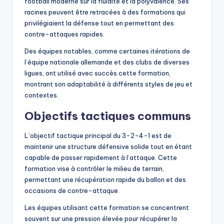
football moderne sur la fluidité et la polyvalence. Ses
racines peuvent être retracées à des formations qui
privilégiaient la défense tout en permettant des
contre-attaques rapides.
Des équipes notables, comme certaines itérations de
l’équipe nationale allemande et des clubs de diverses
ligues, ont utilisé avec succès cette formation,
montrant son adaptabilité à différents styles de jeu et
contextes.
Objectifs tactiques communs
L’objectif tactique principal du 3-2-4-1 est de
maintenir une structure défensive solide tout en étant
capable de passer rapidement à l’attaque. Cette
formation vise à contrôler le milieu de terrain,
permettant une récupération rapide du ballon et des
occasions de contre-attaque.
Les équipes utilisant cette formation se concentrent
souvent sur une pression élevée pour récupérer la