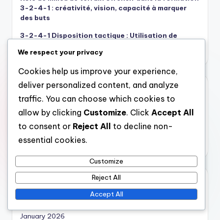
3-2-4-1 : créativité, vision, capacité à marquer
des buts
3-2-4-1 Disposition tactique : Utilisation de
l’espace, Stratégies de surcharge, Pressing
We respect your privacy
Cookies help us improve your experience,
deliver personalized content, and analyze
Catégories
traffic. You can choose which cookies to
Analyse de la structure 3-2-4-1
allow by clicking
Customize
. Click
Accept All
Analyse tactique des stratégies 3-2-4-1
to consent or
Reject All
to decline non-
Rôles des joueurs dans la formation 3-2-4-1
essential cookies.
Customize
Reject All
Archives
Accept All
February 2026
January 2026