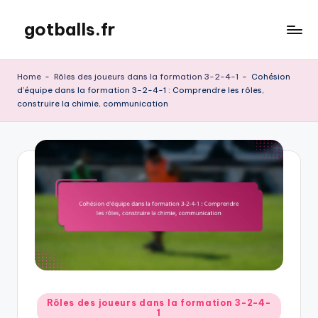
gotballs.fr
Skip
to
content
Home
-
Rôles des joueurs dans la formation 3-2-4-1
-
Cohésion
d’équipe dans la formation 3-2-4-1 : Comprendre les rôles,
construire la chimie, communication
Posted
Rôles des joueurs dans la formation 3-2-4-
1
in