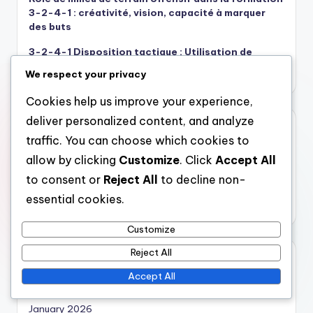
3-2-4-1 : créativité, vision, capacité à marquer
des buts
3-2-4-1 Disposition tactique : Utilisation de
l’espace, Stratégies de surcharge, Pressing
We respect your privacy
Cookies help us improve your experience,
deliver personalized content, and analyze
Catégories
traffic. You can choose which cookies to
Analyse de la structure 3-2-4-1
allow by clicking
Customize
. Click
Accept All
Analyse tactique des stratégies 3-2-4-1
to consent or
Reject All
to decline non-
Rôles des joueurs dans la formation 3-2-4-1
essential cookies.
Customize
Reject All
Archives
Accept All
February 2026
January 2026