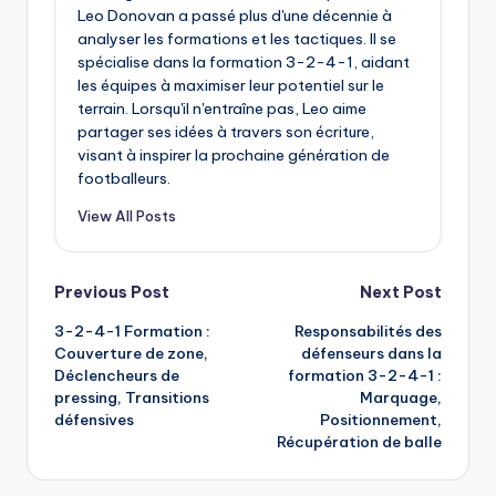
Leo Donovan a passé plus d'une décennie à
analyser les formations et les tactiques. Il se
spécialise dans la formation 3-2-4-1, aidant
les équipes à maximiser leur potentiel sur le
terrain. Lorsqu'il n'entraîne pas, Leo aime
partager ses idées à travers son écriture,
visant à inspirer la prochaine génération de
footballeurs.
View All Posts
Post
Previous Post
Next Post
3-2-4-1 Formation :
Responsabilités des
navigation
Couverture de zone,
défenseurs dans la
Déclencheurs de
formation 3-2-4-1 :
pressing, Transitions
Marquage,
défensives
Positionnement,
Récupération de balle