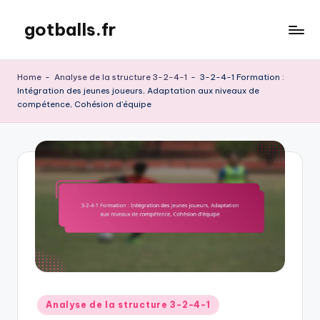
gotballs.fr
Skip
to
content
Home
-
Analyse de la structure 3-2-4-1
-
3-2-4-1 Formation :
Intégration des jeunes joueurs, Adaptation aux niveaux de
compétence, Cohésion d’équipe
Posted
Analyse de la structure 3-2-4-1
in